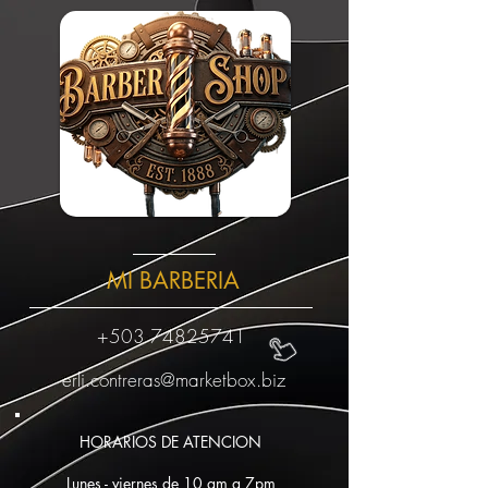
MI BARBERIA
+503 74825741
erli.contreras@marketbox.biz
HORARIOS DE ATENCION
Lunes - viernes de 10 am a 7pm