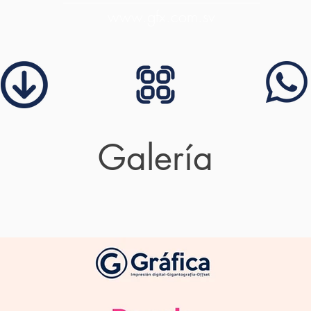
www.gfx.com.sv
Galería