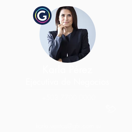
Karla Pérez
Ejecutiva de Negocios
+503 7700 0000
karla.ventas@gfx.com.sv