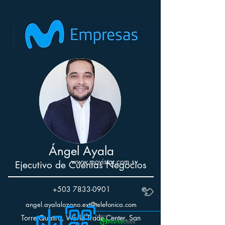
Ángel Ayala
www.movistar.com.sv
Ejecutivo de Cuentas Negocios
+503 7833-0901
angel.ayalalozano.ext@telefonica.com
Torre Quattro, World Trade Center, San