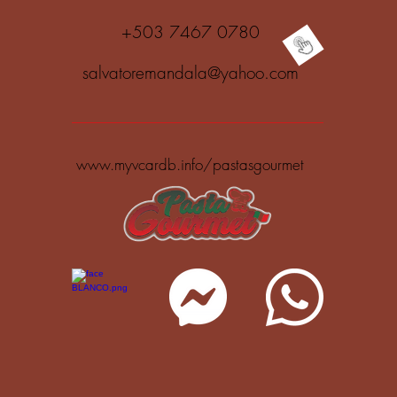
+503 7467 0780
salvatoremandala@yahoo.com
www.myvcardb.info/pastasgourmet