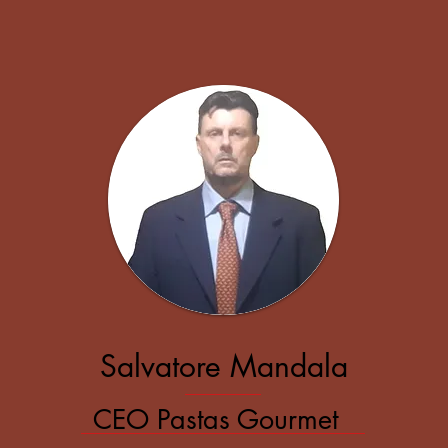
Salvatore Mandala
CEO Pastas Gourmet