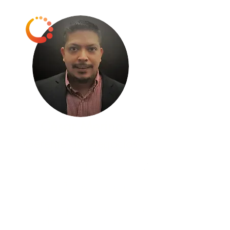
César Merino
Gerente de Negocios
+503 7740-1669
cmerino@redserfinsa.com
Boulevard del Hipódromo #574, Colonia
San Benito, San Salvador