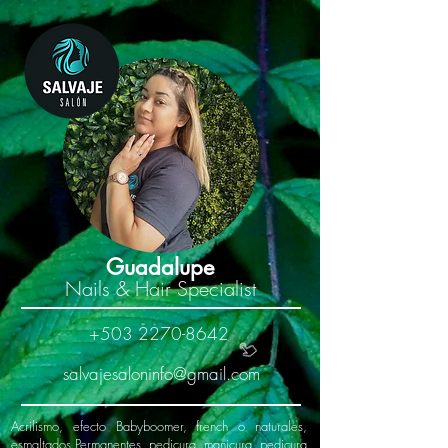
Guadalupe
Nails & Hair Specialist
+503 2270-8642
salvajesaloninfo@gmail.com
Acrilismo, efecto Babyboomer, french o naturales,
esmaltados Permanentes, pedicura, manicura, pedicura